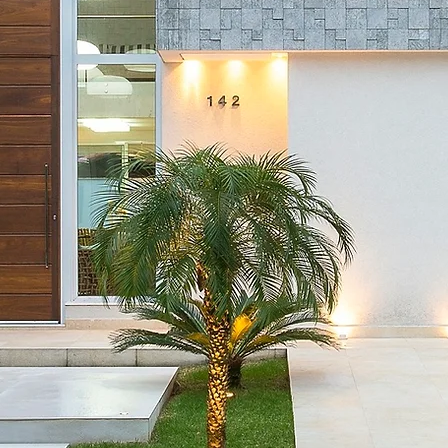
TELL YO
I'm a paragraph. Cl
and edit me. Let yo