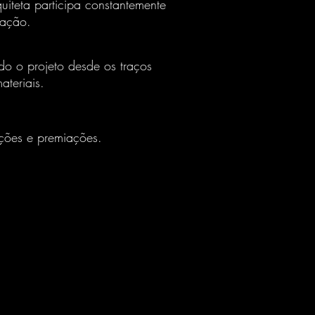
uiteta participa constantemente
ração.
a
do o projeto desde os traços
ateriais.
icações e premiações.