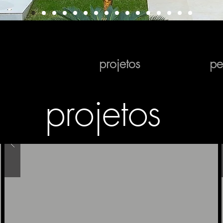
projetos
per
projetos
projetos