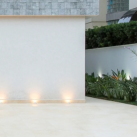
UR STORY
ick here to add your own text
ur users get to know you.